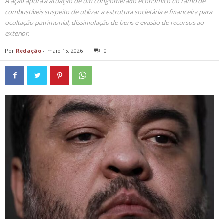
A ação apura a atuação de um conglomerado econômico do ramo de
combustíveis suspeito de utilizar a estrutura societária e financeira para
ocultação patrimonial, dissimulação de bens e evasão de recursos ao
exterior.
Por
Redação
-
maio 15, 2026
0