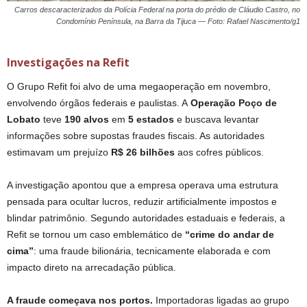
Carros descaracterizados da Polícia Federal na porta do prédio de Cláudio Castro, no
Condomínio Península, na Barra da Tijuca — Foto: Rafael Nascimento/g1
Investigações na Refit
O Grupo Refit foi alvo de uma megaoperação em novembro,
envolvendo órgãos federais e paulistas. A
Operação Poço de
Lobato
teve
190 alvos
em
5 estados
e buscava levantar
informações sobre supostas fraudes fiscais. As autoridades
estimavam um prejuízo
R$ 26 bilhões
aos cofres públicos.
A investigação apontou que a empresa operava uma estrutura
pensada para ocultar lucros, reduzir artificialmente impostos e
blindar patrimônio. Segundo autoridades estaduais e federais, a
Refit se tornou um caso emblemático de
“crime do andar de
cima”
: uma fraude bilionária, tecnicamente elaborada e com
impacto direto na arrecadação pública.
A fraude começava nos portos.
Importadoras ligadas ao grupo