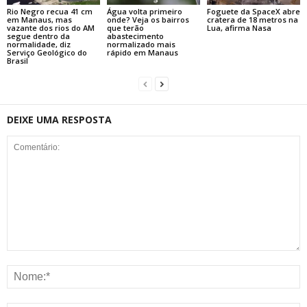
Rio Negro recua 41 cm
Água volta primeiro
Foguete da SpaceX abre
em Manaus, mas
onde? Veja os bairros
cratera de 18 metros na
vazante dos rios do AM
que terão
Lua, afirma Nasa
segue dentro da
abastecimento
normalidade, diz
normalizado mais
Serviço Geológico do
rápido em Manaus
Brasil
DEIXE UMA RESPOSTA