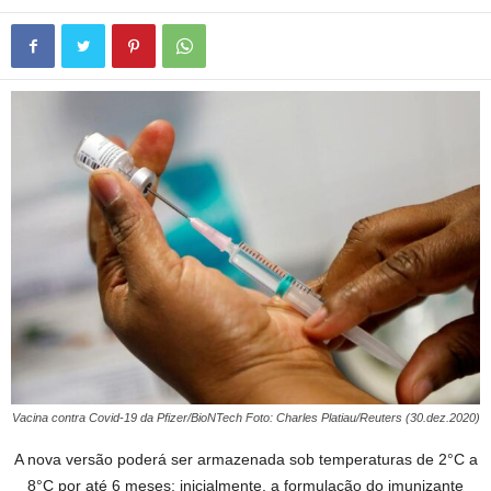
Vacina contra Covid-19 da Pfizer/BioNTech Foto: Charles Platiau/Reuters (30.dez.2020)
A nova versão poderá ser armazenada sob temperaturas de 2°C a
8°C por até 6 meses; inicialmente, a formulação do imunizante