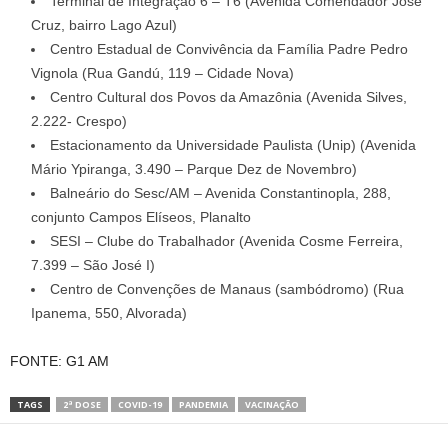
Terminal de Integração 6 – T6 (Avenida Comendador José
Cruz, bairro Lago Azul)
Centro Estadual de Convivência da Família Padre Pedro
Vignola (Rua Gandú, 119 – Cidade Nova)
Centro Cultural dos Povos da Amazônia (Avenida Silves,
2.222- Crespo)
Estacionamento da Universidade Paulista (Unip) (Avenida
Mário Ypiranga, 3.490 – Parque Dez de Novembro)
Balneário do Sesc/AM – Avenida Constantinopla, 288,
conjunto Campos Elíseos, Planalto
SESI – Clube do Trabalhador (Avenida Cosme Ferreira,
7.399 – São José I)
Centro de Convenções de Manaus (sambódromo) (Rua
Ipanema, 550, Alvorada)
FONTE: G1 AM
TAGS
2ª DOSE
COVID-19
PANDEMIA
VACINAÇÃO