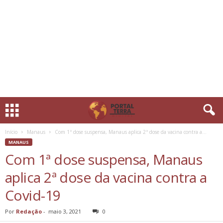
Início
Manaus
Com 1ª dose suspensa, Manaus aplica 2ª dose da vacina contra a...
MANAUS
Com 1ª dose suspensa, Manaus
aplica 2ª dose da vacina contra a
Covid-19
Por
Redação
-
maio 3, 2021
0