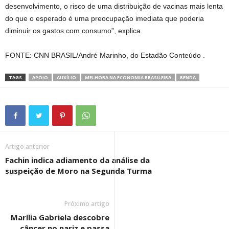
desenvolvimento, o risco de uma distribuição de vacinas mais lenta
do que o esperado é uma preocupação imediata que poderia
diminuir os gastos com consumo”, explica.
FONTE: CNN BRASIL/André Marinho, do Estadão Conteúdo .
TAGS
APOIO
AUXÍLIO
MELHORA NA ECONOMIA BRASILEIRA
RENDA
Artigo anterior
Fachin indica adiamento da análise da
suspeição de Moro na Segunda Turma
Próximo artigo
Marília Gabriela descobre
câncer no nariz e passa