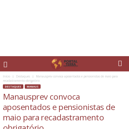
Início
Destaques
Manausprev convoca aposentados e pensionistas de maio para
recadastramento obrigatório
DESTAQUES
MANAUS
Manausprev convoca
aposentados e pensionistas de
maio para recadastramento
obrigatório