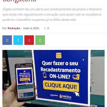
Órgão também faz um alerta aos aniversariantes de janeiro e fevereiro
que ainda não regularizaram a situação, pois quem não se recadastrar
pode ter o benefício suspenso já na folha deste mês.
Por
Redação
-
maio 6, 2026
0