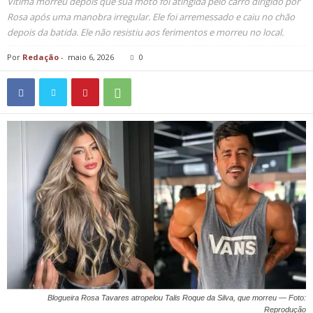
Vítima morreu depois que sua moto foi atingida pelo carro dirigido por
Rosa após uma manobra irregular. Ele foi arremessado e caiu no chão
depois da batida. Ele não resistiu aos ferimentos e morreu no local.
Por
Redação
-
maio 6, 2026
0
Blogueira Rosa Tavares atropelou Talis Roque da Silva, que morreu — Foto:
Reprodução