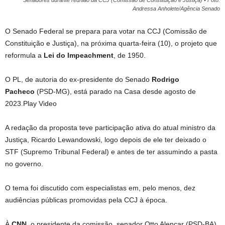
Andressa Anholete/Agência Senado
O Senado Federal se prepara para votar na CCJ (Comissão de
Constituição e Justiça), na próxima quarta-feira (10), o projeto que
reformula a
Lei do Impeachment
, de 1950.
O PL, de autoria do ex-presidente do Senado
Rodrigo
Pacheco
(PSD-MG), está parado na Casa desde agosto de
2023.Play Video
A redação da proposta teve participação ativa do atual ministro da
Justiça, Ricardo Lewandowski, logo depois de ele ter deixado o
STF (Supremo Tribunal Federal) e antes de ter assumindo a pasta
no governo.
O tema foi discutido com especialistas em, pelo menos, dez
audiências públicas promovidas pela CCJ à época.
À
CNN
, o presidente da comissão, senador Otto Alencar (PSD-BA),