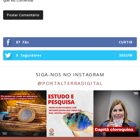
que eu comentar.
87
Fãs
CURTIR
8
Seguidores
SEGUIR
SIGA-NOS NO INSTAGRAM
@PORTALTERRADIGITAL