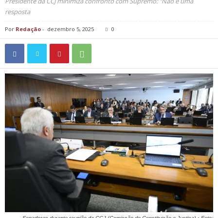
Presidente da CCJ minimiza confronto com Supremo: "Não é uma
resposta
Por
Redação
-
dezembro 5, 2025
0
Senadores durante reunião da CCJ (Comissão de Constituição e Justiça) • Foto: