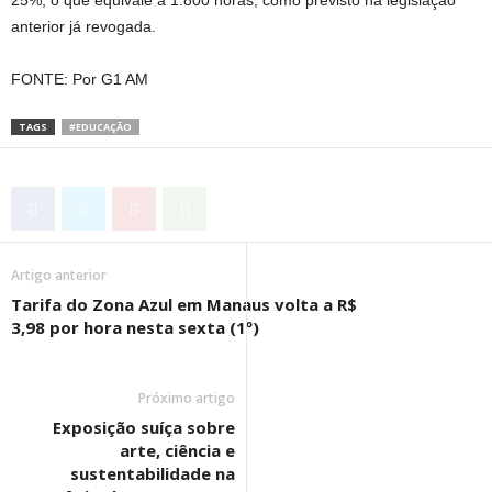
25%, o que equivale a 1.800 horas, como previsto na legislação
anterior já revogada.
FONTE: Por G1 AM
TAGS
#EDUCAÇÃO
Artigo anterior
Tarifa do Zona Azul em Manaus volta a R$
3,98 por hora nesta sexta (1º)
Próximo artigo
Exposição suíça sobre
arte, ciência e
sustentabilidade na