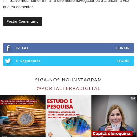
Salve meu nome, e-mail e site neste navegador para a próxima vez
que eu comentar.
87
Fãs
CURTIR
8
Seguidores
SEGUIR
SIGA-NOS NO INSTAGRAM
@PORTALTERRADIGITAL