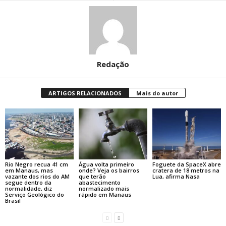
Redação
ARTIGOS RELACIONADOS
Mais do autor
Rio Negro recua 41 cm
Água volta primeiro
Foguete da SpaceX abre
em Manaus, mas
onde? Veja os bairros
cratera de 18 metros na
vazante dos rios do AM
que terão
Lua, afirma Nasa
segue dentro da
abastecimento
normalidade, diz
normalizado mais
Serviço Geológico do
rápido em Manaus
Brasil