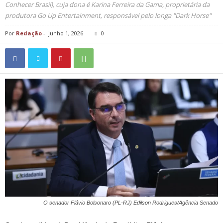
Conhecer Brasil), cuja dona é Karina Ferreira da Gama, proprietária da
produtora Go Up Entertainment, responsável pelo longa "Dark Horse"
Por
Redação
-
junho 1, 2026
0
O senador Flávio Bolsonaro (PL-RJ) Edilson Rodrigues/Agência Senado