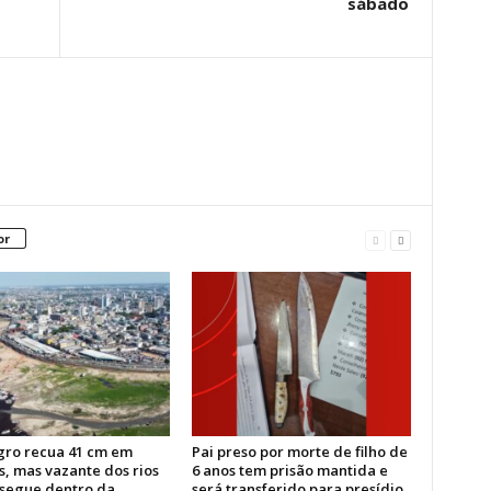
sábado
or
gro recua 41 cm em
Pai preso por morte de filho de
, mas vazante dos rios
6 anos tem prisão mantida e
segue dentro da
será transferido para presídio