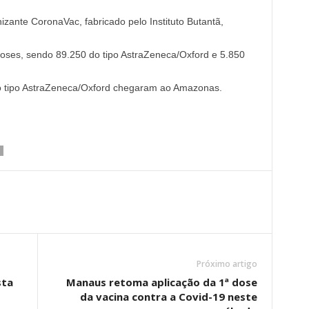
zante CoronaVac, fabricado pelo Instituto Butantã,
ses, sendo 89.250 do tipo AstraZeneca/Oxford e 5.850
o tipo AstraZeneca/Oxford chegaram ao Amazonas.
Próximo artigo
sta
Manaus retoma aplicação da 1ª dose
da vacina contra a Covid-19 neste