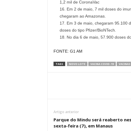
1,2 mil de CoronaVac
Em 2 de maio, 7 mil doses do imuni
chegaram ao Amazonas.
Em 3 de maio, chegaram 95.100 do
doses do tipo Pfizer/BioNTech.
No dia 6 de maio, 57.900 doses d
FONTE: G1 AM
TAGS
NOVO LOTE
VACINA COVID-19
VACINAS
Artigo anterior
Parque do Mindu será reaberto ne
sexta-feira (7), em Manaus