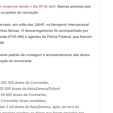
 suspensa desde o dia 28 de abril
. Apenas pessoas que
os postos de vacinação.
rcado, por volta das 14h45, no Aeroporto Internacional
has Aéreas. O descarregamento foi acompanhado por
aúde (FVS-AM) e agentes da Polícia Federal, que fizeram
AM.
mento padrão de contagem e armazenamento das doses
vação do imunizante.
u 282.320 doses da CoronaVac;
132.500 doses da AstraZeneca/Oxford;
u 44.600 doses da CoronaVac;
a CoronaVac foram recebidas;
idas 2 mil doses de AstraZeneca, após um erro do
, o governo recebeu as doses que foram enviadas por