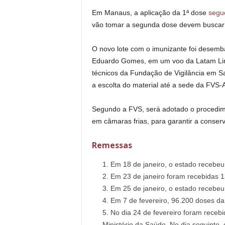
Em Manaus, a aplicação da 1ª dose
segue
vão tomar a segunda dose devem buscar 
O novo lote com o imunizante foi desemba
Eduardo Gomes, em um voo da Latam Lin
técnicos da Fundação de Vigilância em S
a escolta do material até a sede da FVS-
Segundo a FVS, será adotado o procedi
em câmaras frias, para garantir a conser
Remessas
Em 18 de janeiro, o estado recebe
Em 23 de janeiro foram recebidas 
Em 25 de janeiro, o estado recebe
Em 7 de fevereiro, 96.200 doses d
No dia 24 de fevereiro foram receb
Ministério da Saúde. No dia seguinte