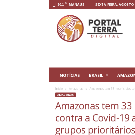
C
MANAUS
SEXTA-FEIRA, AGOSTO 7
30.1
P
o
r
t
a
l
T
e
r
r
NOTÍCIAS
BRASIL
AMAZO
a
D
Início
Amazonas
Amazonas tem 33 municípios com 
i
AMAZONAS
g
Amazonas tem 33 
i
t
contra a Covid-19
a
l
grupos prioritário