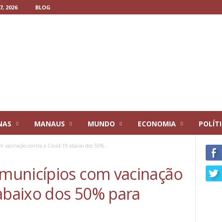
, 2026
BLOG
NAS
MANAUS
MUNDO
ECONOMIA
POLÍT
vacinação contra a Covid-19 abaixo dos 50%...
municípios com vacinação
 abaixo dos 50% para
s