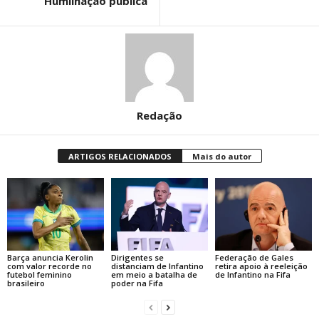
“Humilhação pública”
Redação
ARTIGOS RELACIONADOS
Mais do autor
Barça anuncia Kerolin
Dirigentes se
Federação de Gales
com valor recorde no
distanciam de Infantino
retira apoio à reeleição
futebol feminino
em meio a batalha de
de Infantino na Fifa
brasileiro
poder na Fifa