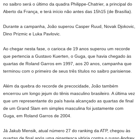
no saibro será o último da quadra Philippe-Chatrier, a principal do
Aberto da França, e terá início não antes das 15h15 (de Brasília).
Durante a campanha, João superou Casper Ruud, Novak Djokovic,
Dino Prizmic e Luka Pavlovic.
Ao chegar nesta fase, o carioca de 19 anos superou um recorde
que pertencia a Gustavo Kuerten, o Guga, que havia chegado às
quartas de Roland Garros em 1997, aos 20 anos, campanha que
terminou com o primeiro de seus três títulos no saibro parisiense.
Além da quebra do recorde de precocidade, João também
encerrou um longo jejum do tênis masculino brasileiro. A última vez
que um representante do país havia alcançado as quartas de final
de um Grand Slam em simples masculina foi justamente com
Guga, em Roland Garros de 2004.
Já Jakub Mensik, atual número 27 do ranking da ATP, chegou às
quartas de final após uma gigantesca vitória contra o russo Andrey