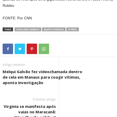
Rublev.
FONTE: Por CNN
TAGS
# ROLAND GARROS
#JOÃO FONSECA
#TÊNIS
Artigo anterior
Melqui Galvão fez videochamada dentro
de cela em Manaus para coagir vítimas,
aponta investigação
Próximo artigo
Virginia se manifesta após
vaias no Maracanã: