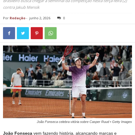
Brasileiro busca chegar à semifinal da competição nesta terça-feira (2)
contra Jakub Mensik
Por
Redação
-
junho 2, 2026
0
João Fonseca celebra vitória sobre Casper Ruud • Getty Images
João Fonseca
vem fazendo história, alcançando marcas e