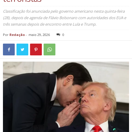
Classificação foi anunciada pelo governo americano nesta quinta-feira
(28), depois de agenda de Flávio Bolsonaro com autoridades dos EUA e
três semanas depois de encontro entre Lula e Trump.
Por
Redação
-
maio 29, 2026
0