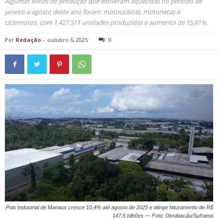
Algumas linhas de produção que estiveram aquecidas no período de
janeiro a agosto deste ano foram: motocicletas, motonetas e
ciclomotos, com 1.427.511 unidades produzidas e aumento de 15,81%.
Por
Redação
-
outubro 6, 2025
0
Polo Industrial de Manaus cresce 10,4% até agosto de 2025 e atinge faturamento de R$
147,6 bilhões — Foto: Divulgação/Suframa