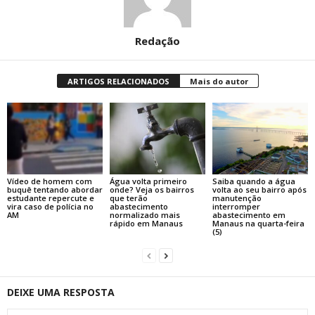
Redação
ARTIGOS RELACIONADOS
Mais do autor
Vídeo de homem com
Água volta primeiro
Saiba quando a água
buquê tentando abordar
onde? Veja os bairros
volta ao seu bairro após
estudante repercute e
que terão
manutenção
vira caso de polícia no
abastecimento
interromper
AM
normalizado mais
abastecimento em
rápido em Manaus
Manaus na quarta-feira
(5)
DEIXE UMA RESPOSTA