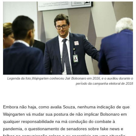
Legenda da foto,Wajngarten conheceu Jair Bolsonaro em 2016, e o auxiliou durante o
período da campanha eleitoral de 2018
Embora não haja, como avalia Souza, nenhuma indicação de que
Wajngarten vá mudar sua postura de não implicar Bolsonaro em
qualquer responsabilidade na má condução do combate à
pandemia, o questionamento de senadores sobre fake news e
falhas na comunicação coloca o ex-secretário em uma situação