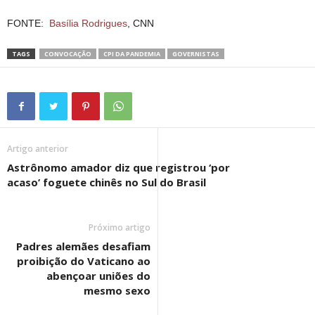
FONTE:
Basília Rodrigues
, CNN
TAGS
CONVOCAÇÃO
CPI DA PANDEMIA
GOVERNISTAS
Artigo anterior
Astrônomo amador diz que registrou ‘por
acaso’ foguete chinês no Sul do Brasil
Próximo artigo
Padres alemães desafiam
proibição do Vaticano ao
abençoar uniões do
mesmo sexo