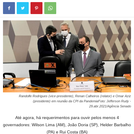
Randolfe Rodrigues (vice-presidente), Renan Calheiros (relator) e Omar Aziz
(presidente) em reunião da CPI da PandemiaFoto: Jefferson Rudy -
29.abr.2021/Agência Senado
Até agora, há requerimentos para ouvir pelos menos 4
governadores: Wilson Lima (AM), João Doria (SP), Helder Barbalho
(PA) e Rui Costa (BA)