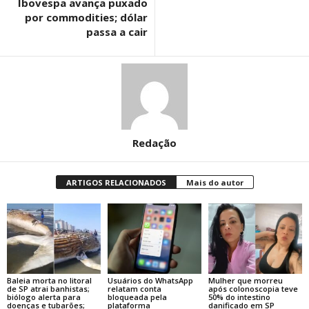
Ibovespa avança puxado
por commodities; dólar
passa a cair
Redação
ARTIGOS RELACIONADOS
Mais do autor
Baleia morta no litoral
Usuários do WhatsApp
Mulher que morreu
de SP atrai banhistas;
relatam conta
após colonoscopia teve
biólogo alerta para
bloqueada pela
50% do intestino
doenças e tubarões;
plataforma
danificado em SP