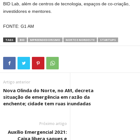
BID Lab, além de centros de tecnologia, espaços de co-criação,
investidores e mentores.
FONTE: G1 AM
TAGS
BID
MPREENDEDORISMO
NORTE E NORDESTE
STARTUPS
Artigo anterior
Nova Olinda do Norte, no AM, decreta
situação de emergência em razão da
enchente; cidade tem ruas inundadas
Próximo artigo
Auxílio Emergencial 2021:
Caixa libera saques e