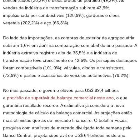
concentrados (26,2%) e óleos brutos de petróleo (49,2%). As
vendas da indústria de transformação subiram 43,9%,
impulsionada por combustíveis (128,9%), gorduras e óleos
vegetais (202,2%) e aço (66,3%).
Do lado das importações, as compras do exterior da agropecuária
subiram 1,6% em abril na comparação com abril do ano passado. A
indústria extrativa registrou alta de 35,5% e a indústria de
transformação teve crescimento de 42,6%. Os principais destaques
foram combustíveis (101,9%); válvulas, diodos e transistores
(72,9%) e partes e acessórios de veículos automotivos (79,2%).
No mês passado, o governo elevou para US$ 89,4 bilhões
a
previsão de superávit da balança comercial neste ano
, o que
garantiria resultado recorde. A estimativa já considera a nova
metodologia de cálculo da balança comercial. As projeções estão
mais otimistas que as do mercado financeiro. O boletim Focus,
pesquisa com analistas de mercado divulgada toda semana pelo
Banco Central, projeta superávit de US$ 64 bilhões neste ano.