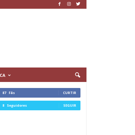
ICA
87
Fãs
CURTIR
8
Seguidores
SEGUIR