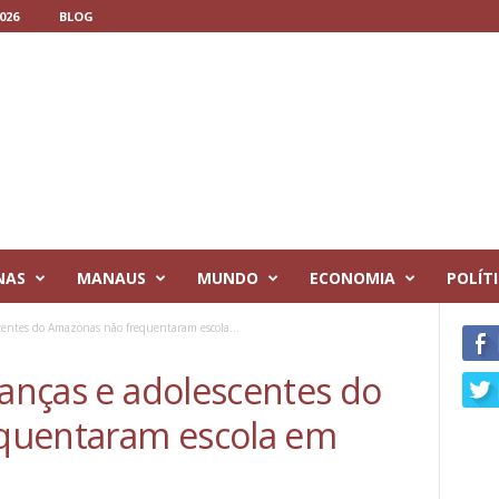
026
BLOG
NAS
MANAUS
MUNDO
ECONOMIA
POLÍT
scentes do Amazonas não frequentaram escola...
ianças e adolescentes do
quentaram escola em