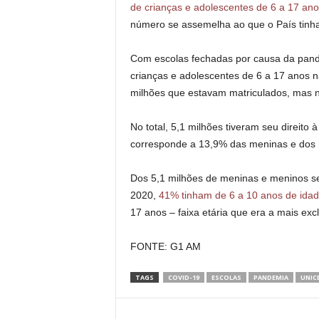
de crianças e adolescentes de 6 a 17 an
número se assemelha ao que o País tinha
Com escolas fechadas por causa da pan
crianças e adolescentes de 6 a 17 anos n
milhões que estavam matriculados, mas n
No total, 5,1 milhões tiveram seu direi
corresponde a 13,9% das meninas e dos 
Dos 5,1 milhões de meninas e meninos s
2020,
41% tinham de 6 a 10 anos de ida
17 anos – faixa etária que era a mais ex
FONTE: G1 AM
TAGS
COVID-19
ESCOLAS
PANDEMIA
UNIC