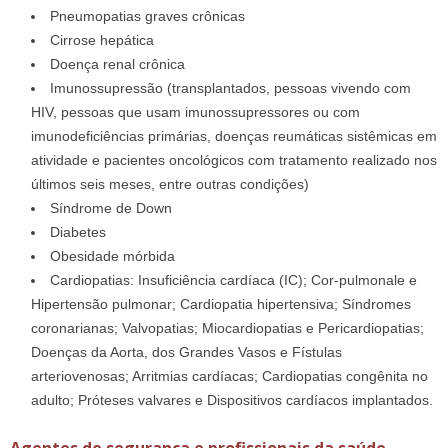
Pneumopatias graves crônicas
Cirrose hepática
Doença renal crônica
Imunossupressão (transplantados, pessoas vivendo com
HIV, pessoas que usam imunossupressores ou com
imunodeficiências primárias, doenças reumáticas sistêmicas em
atividade e pacientes oncológicos com tratamento realizado nos
últimos seis meses, entre outras condições)
Síndrome de Down
Diabetes
Obesidade mórbida
Cardiopatias: Insuficiência cardíaca (IC); Cor-pulmonale e
Hipertensão pulmonar; Cardiopatia hipertensiva; Síndromes
coronarianas; Valvopatias; Miocardiopatias e Pericardiopatias;
Doenças da Aorta, dos Grandes Vasos e Fístulas
arteriovenosas; Arritmias cardíacas; Cardiopatias congênita no
adulto; Próteses valvares e Dispositivos cardíacos implantados.
Agentes de segurança e profissionais da saúde