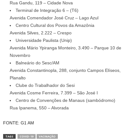
Rua Gandu, 119 – Cidade Nova
Terminal de Integração 6 – (T6)
Avenida Comendador José Cruz – Lago Azul
Centro Cultural dos Povos da Amazônia
Avenida Silves, 2.222 – Crespo
Universidade Paulista (Unip)
Avenida Mário Ypiranga Monteiro, 3.490 – Parque 10 de
Novembro
Balneário do Sesc/AM
Avenida Constantinopla, 288, conjunto Campos Elíseos,
Planalto
Clube do Trabalhador do Sesi
Avenida Cosme Ferreira, 7.399 – São José I
Centro de Convenções de Manaus (sambódromo)
Rua Ipanema, 550 – Alvorada
FONTE: G1 AM
TAGS
COVID-19
VACINAÇÃO