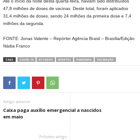
Até o início da noite desta quarta-feira, haviam sido distribuídos
47,8 milhões de doses de vacinas. Deste total, foram aplicados
31,4 milhões de doses, sendo 24 milhões da primeira dose e 7,4
milhões da segunda.
FONTE: Jonas Valente – Repórter Agência Brasil – Brasília/Edição:
Nádia Franco
TAGS
COVID-19
ESTADOS
MORTES
PANDEMIA
VACINAÇÃO
Artigo anterior
Caixa paga auxílio emergencial a nascidos
em maio
Próximo artigo