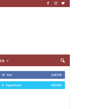
ICA
87
Fãs
CURTIR
8
Seguidores
SEGUIR