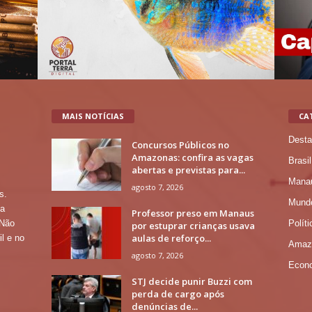
MAIS NOTÍCIAS
CA
Desta
Concursos Públicos no
Amazonas: confira as vagas
Brasil
abertas e previstas para...
Mana
agosto 7, 2026
s.
Mund
 a
Professor preso em Manaus
Políti
 Não
por estuprar crianças usava
aulas de reforço...
l e no
Amaz
agosto 7, 2026
Econ
STJ decide punir Buzzi com
perda de cargo após
denúncias de...