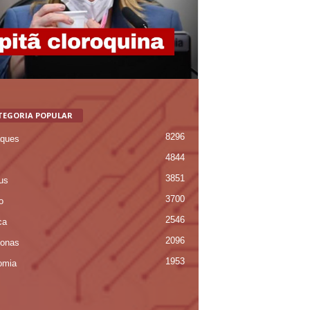
TEGORIA POPULAR
8296
ques
4844
3851
us
3700
o
2546
ca
2096
onas
1953
omia