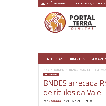
C
MANAUS
SEXTA-FEIRA, AGOSTO 7
34
P
o
r
t
a
l
T
e
r
r
NOTÍCIAS
BRASIL
AMAZO
a
D
Início
Economia
BNDES arrecada R$ 11,5 bilhões c
i
ECONOMIA
g
BNDES arrecada R$
i
t
de títulos da Vale
a
l
Por
Redação
-
abril 13, 2021
0