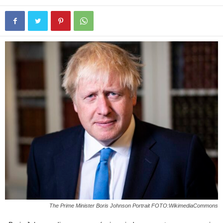
The Prime Minister Boris Johnson Portrait FOTO:WikimediaCommons