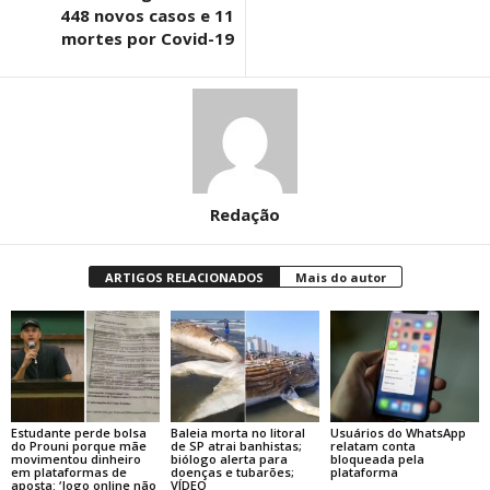
448 novos casos e 11
mortes por Covid-19
Redação
ARTIGOS RELACIONADOS
Mais do autor
Estudante perde bolsa
Baleia morta no litoral
Usuários do WhatsApp
do Prouni porque mãe
de SP atrai banhistas;
relatam conta
movimentou dinheiro
biólogo alerta para
bloqueada pela
em plataformas de
doenças e tubarões;
plataforma
aposta: ‘Jogo online não
VÍDEO