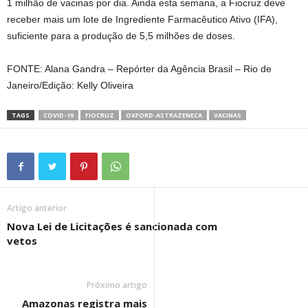
1 milhão de vacinas por dia. Ainda esta semana, a Fiocruz deve
receber mais um lote de Ingrediente Farmacêutico Ativo (IFA),
suficiente para a produção de 5,5 milhões de doses.
FONTE: Alana Gandra – Repórter da Agência Brasil – Rio de
Janeiro/Edição: Kelly Oliveira
TAGS
COVID-19
FIOCRUZ
OXFORD-ASTRAZENECA
VACINAS
Artigo anterior
Nova Lei de Licitações é sancionada com
vetos
Próximo artigo
Amazonas registra mais