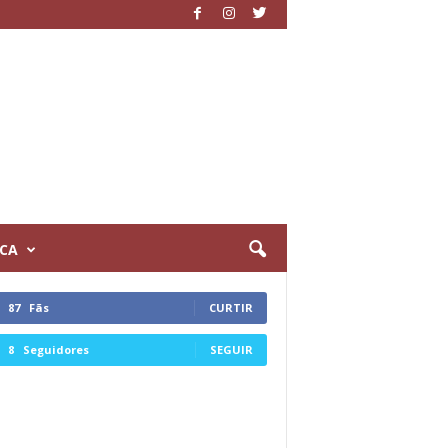
ICA
87
Fãs
CURTIR
8
Seguidores
SEGUIR