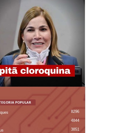
TEGORIA POPULAR
8296
ques
4844
3851
us