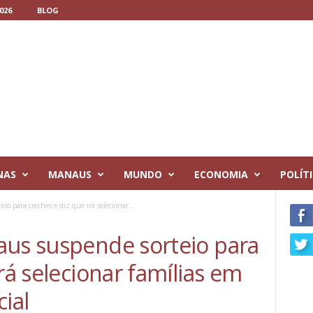
026
BLOG
NAS
MANAUS
MUNDO
ECONOMIA
POLÍT
o para creches e diz que irá selecionar...
aus suspende sorteio para
rá selecionar famílias em
ial