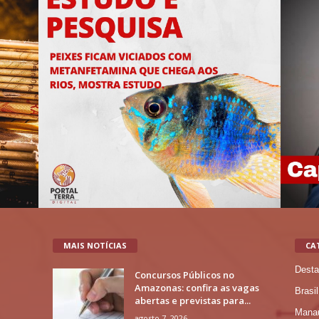
MAIS NOTÍCIAS
CA
Desta
Concursos Públicos no
Amazonas: confira as vagas
Brasil
abertas e previstas para...
Mana
agosto 7, 2026