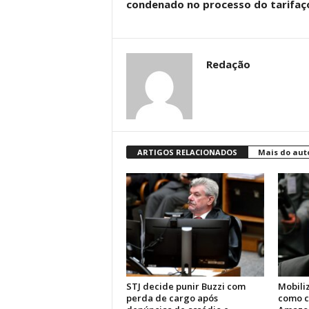
condenado no processo do tarifaç
Redação
ARTIGOS RELACIONADOS
Mais do aut
STJ decide punir Buzzi com
Mobili
perda de cargo após
como c