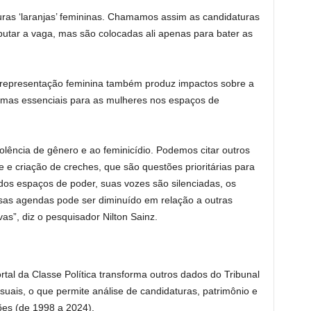
ras ‘laranjas’ femininas. Chamamos assim as candidaturas
putar a vaga, mas são colocadas ali apenas para bater as
 representação feminina também produz impactos sobre a
emas essenciais para as mulheres nos espaços de
lência de gênero e ao feminicídio. Podemos citar outros
 e criação de creches, que são questões prioritárias para
dos espaços de poder, suas vozes são silenciadas, os
sas agendas pode ser diminuído em relação a outras
vas”, diz o pesquisador Nilton Sainz.
tal da Classe Política transforma outros dados do Tribunal
isuais, o que permite análise de candidaturas, patrimônio e
es (de 1998 a 2024).