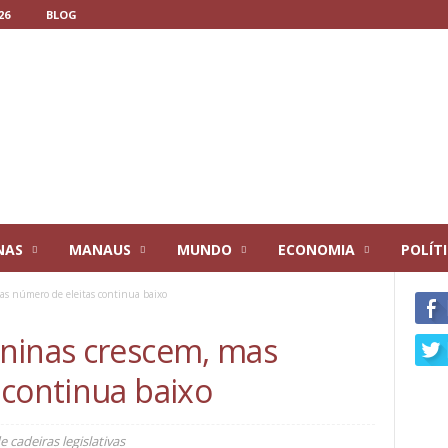
26
BLOG
NAS
MANAUS
MUNDO
ECONOMIA
POLÍT
as número de eleitas continua baixo
ninas crescem, mas
 continua baixo
cadeiras legislativas