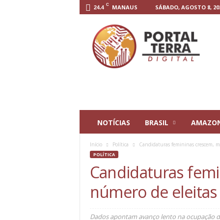
C
MANAUS
SÁBADO, AGOSTO 8, 20
24.4
P
o
r
t
a
l
T
e
r
r
NOTÍCIAS
BRASIL
AMAZO
a
D
Início
Política
Candidaturas femininas crescem, m
i
POLÍTICA
g
Candidaturas femi
i
t
número de eleitas
a
l
Dados apontam avanço lento na ocupação de 