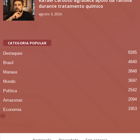
Rafael Cardoso agradece apoio da família
durante tratamento químico
agosto 5, 2026
CATEGORIA POPULAR
8285
Destaques
4840
Brasil
3848
Manaus
3697
Mundo
2542
Política
2094
Amazonas
1953
Economia
Declaração
Privacidade
Fale conosco