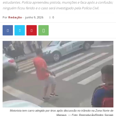
estudantes. Polícia apreendeu pistola, munições e faca após a confusão;
ninguém ficou ferido e o caso será investigado pela Polícia Civil.
Por
Redação
-
junho 9, 2026
0
Motorista tem carro atingido por tiros após discussão no trânsito na Zona Norte de
Manaus. — Foto: Reprodução/Redes Sociais