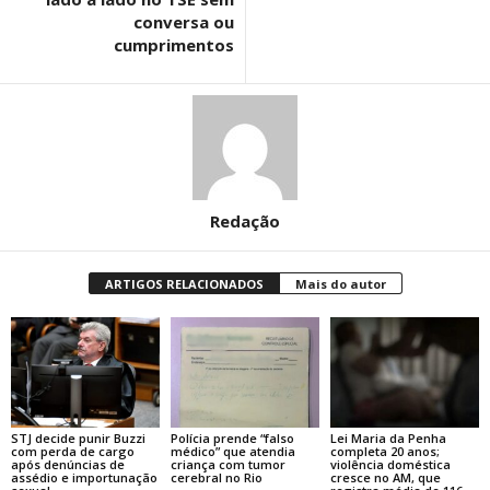
conversa ou
cumprimentos
Redação
ARTIGOS RELACIONADOS
Mais do autor
STJ decide punir Buzzi
Polícia prende “falso
Lei Maria da Penha
com perda de cargo
médico” que atendia
completa 20 anos;
após denúncias de
criança com tumor
violência doméstica
assédio e importunação
cerebral no Rio
cresce no AM, que