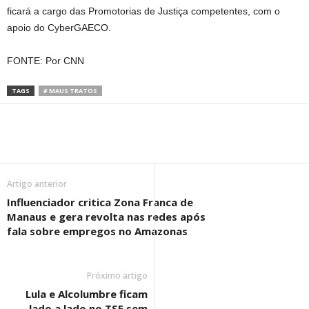
ficará a cargo das Promotorias de Justiça competentes, com o
apoio do CyberGAECO.
FONTE: Por CNN
TAGS
# MAUS TRATOS
Artigo anterior
Influenciador critica Zona Franca de
Manaus e gera revolta nas redes após
fala sobre empregos no Amazonas
Próximo artigo
Lula e Alcolumbre ficam
lado a lado no TSE sem