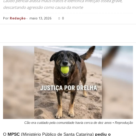
Laudo pericial afasta maus-tratos e identifica infecção óssea grave,
descartando agressão como causa da morte
Por
Redação
-
maio 13, 2026
0
Cão era cuidado pela comunidade havia cerca de dez anos • Reprodução
O
MPSC
(Ministério Público de Santa Catarina)
pediu o