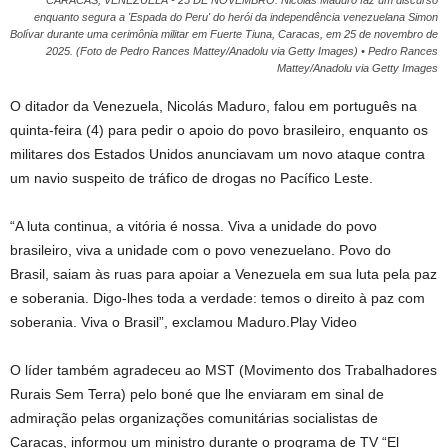
CARACAS, VENEZUELA - 25 DE NOVEMBRO: Nicolas Maduro faz um discurso
enquanto segura a 'Espada do Peru' do herói da independência venezuelana Simon
Bolívar durante uma cerimônia militar em Fuerte Tiuna, Caracas, em 25 de novembro de
2025. (Foto de Pedro Rances Mattey/Anadolu via Getty Images) • Pedro Rances
Mattey/Anadolu via Getty Images
O ditador da Venezuela, Nicolás Maduro, falou em português na
quinta-feira (4) para pedir o apoio do povo brasileiro, enquanto os
militares dos Estados Unidos anunciavam um novo ataque contra
um navio suspeito de tráfico de drogas no Pacífico Leste.
“A luta continua, a vitória é nossa. Viva a unidade do povo
brasileiro, viva a unidade com o povo venezuelano. Povo do
Brasil, saiam às ruas para apoiar a Venezuela em sua luta pela paz
e soberania. Digo-lhes toda a verdade: temos o direito à paz com
soberania. Viva o Brasil”, exclamou Maduro.Play Video
O líder também agradeceu ao MST (Movimento dos Trabalhadores
Rurais Sem Terra) pelo boné que lhe enviaram em sinal de
admiração pelas organizações comunitárias socialistas de
Caracas, informou um ministro durante o programa de TV “El