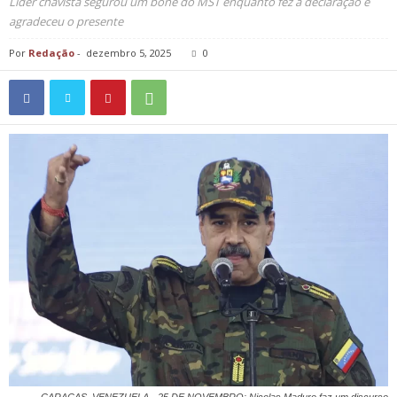
Líder chavista segurou um boné do MST enquanto fez a declaração e
agradeceu o presente
Por
Redação
-
dezembro 5, 2025
0