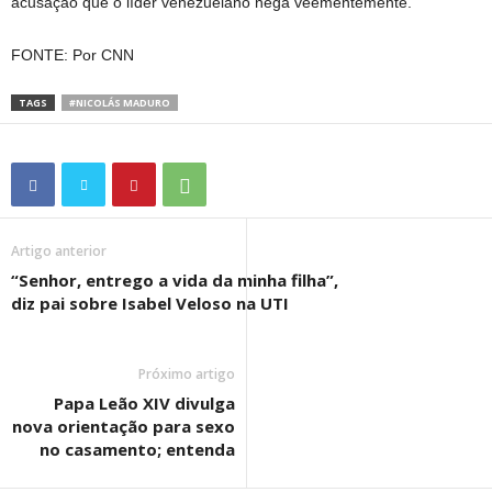
acusação que o líder venezuelano nega veementemente.
FONTE: Por CNN
TAGS
#NICOLÁS MADURO
Artigo anterior
“Senhor, entrego a vida da minha filha”,
diz pai sobre Isabel Veloso na UTI
Próximo artigo
Papa Leão XIV divulga
nova orientação para sexo
no casamento; entenda