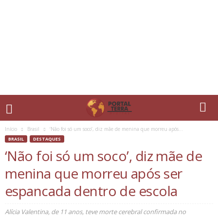
Início
Brasil
‘Não foi só um soco’, diz mãe de menina que morreu após...
BRASIL
DESTAQUES
‘Não foi só um soco’, diz mãe de
menina que morreu após ser
espancada dentro de escola
Alícia Valentina, de 11 anos, teve morte cerebral confirmada no