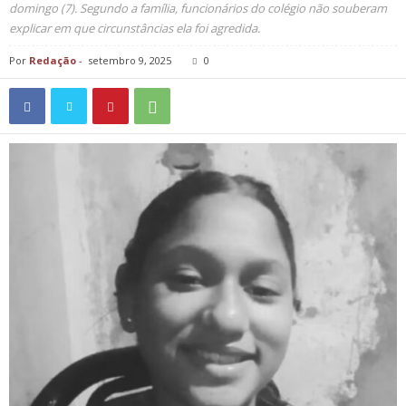
domingo (7). Segundo a família, funcionários do colégio não souberam
explicar em que circunstâncias ela foi agredida.
Por
Redação
-
setembro 9, 2025
0