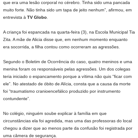
que era uma lesão corporal no cérebro. Tinha sido uma pancada
muito forte. Não tinha sido um tapa de jeito nenhum”, afirmou, em
entrevista à
TV Globo
.
A criança foi espancada na quarta-feira (3), na Escola Municipal Tia
Zita. A mãe de Alicia disse que, em nenhum momento enquanto
era socorrida, a filha contou como ocorreram as agressões.
Segundo o Boletim de Ocorrência do caso, quatro meninos e uma
menina foram os responsáveis pelas agressões. Um dos colegas
teria iniciado o espancamento porque a vítima não quis “ficar com
ele”. No atestado de óbito de Alícia, consta que a causa da morte
foi “traumatismo cranioencefálico produzido por instrumento
contundente”.
No colégio, ninguém soube explicar à família em que
circunstâncias ela foi agredida, mas uma das professoras do local
chegou a dizer que ao menos parte da confusão foi registrada por
uma câmera de segurança.