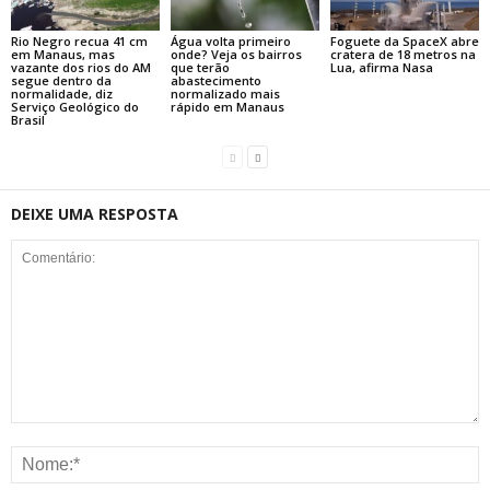
Rio Negro recua 41 cm
Água volta primeiro
Foguete da SpaceX abre
em Manaus, mas
onde? Veja os bairros
cratera de 18 metros na
vazante dos rios do AM
que terão
Lua, afirma Nasa
segue dentro da
abastecimento
normalidade, diz
normalizado mais
Serviço Geológico do
rápido em Manaus
Brasil
DEIXE UMA RESPOSTA