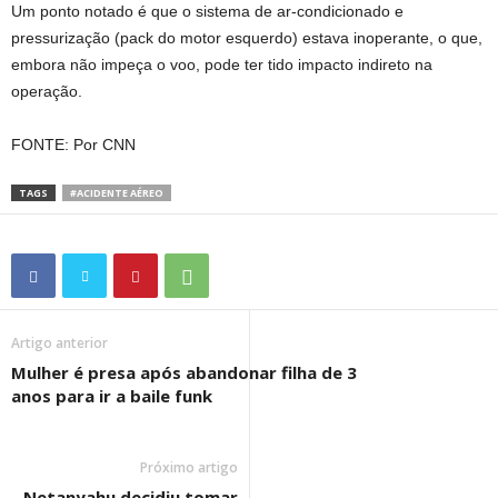
Um ponto notado é que o sistema de ar-condicionado e
pressurização (pack do motor esquerdo) estava inoperante, o que,
embora não impeça o voo, pode ter tido impacto indireto na
operação.
FONTE: Por CNN
TAGS
#ACIDENTE AÉREO
Artigo anterior
Mulher é presa após abandonar filha de 3
anos para ir a baile funk
Próximo artigo
Netanyahu decidiu tomar