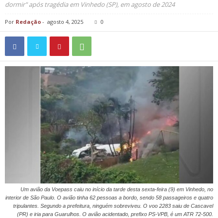
dormir" após tragédia em Vinhedo (SP), em agosto de 2024
Por
Redação
-
agosto 4, 2025
0
Um avião da Voepass caiu no início da tarde desta sexta-feira (9) em Vinhedo, no
interior de São Paulo. O avião tinha 62 pessoas a bordo, sendo 58 passageiros e quatro
tripulantes. Segundo a prefeitura, ninguém sobreviveu. O voo 2283 saiu de Cascavel
(PR) e iria para Guarulhos. O avião acidentado, prefixo PS-VPB, é um ATR 72-500.