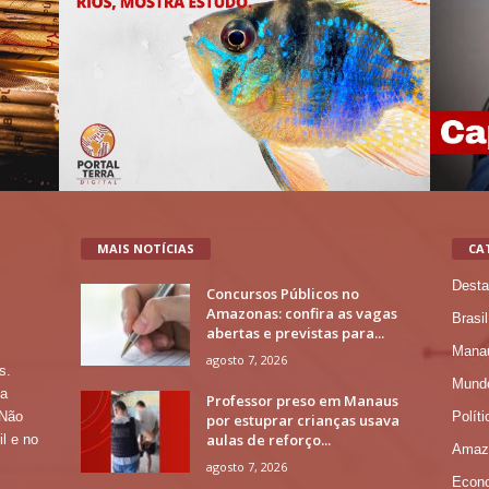
MAIS NOTÍCIAS
CA
Desta
Concursos Públicos no
Amazonas: confira as vagas
Brasil
abertas e previstas para...
Mana
agosto 7, 2026
s.
Mund
 a
Professor preso em Manaus
Políti
 Não
por estuprar crianças usava
aulas de reforço...
l e no
Amaz
agosto 7, 2026
Econ