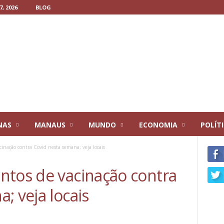
, 2026
BLOG
NAS
MANAUS
MUNDO
ECONOMIA
POLÍT
inação contra Covid nesta semana; veja locais
ntos de vacinação contra
; veja locais