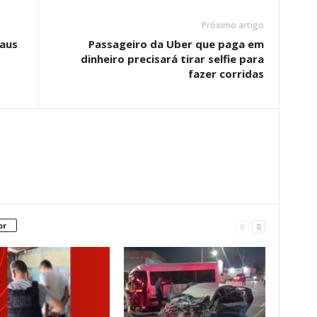
Próximo artigo
naus
Passageiro da Uber que paga em
dinheiro precisará tirar selfie para
fazer corridas
or