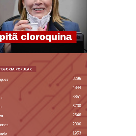
TEGORIA POPULAR
8296
ques
4844
3851
us
3700
o
2546
ca
2096
onas
1953
omia