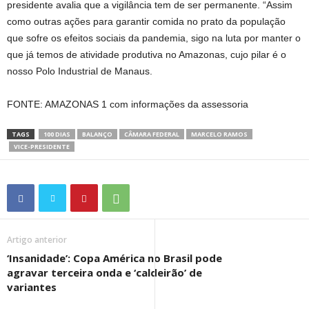
presidente avalia que a vigilância tem de ser permanente. “Assim
como outras ações para garantir comida no prato da população
que sofre os efeitos sociais da pandemia, sigo na luta por manter o
que já temos de atividade produtiva no Amazonas, cujo pilar é o
nosso Polo Industrial de Manaus.
FONTE: AMAZONAS 1 com informações da assessoria
TAGS
100 DIAS
BALANÇO
CÂMARA FEDERAL
MARCELO RAMOS
VICE-PRESIDENTE
Artigo anterior
‘Insanidade’: Copa América no Brasil pode
agravar terceira onda e ‘caldeirão’ de
variantes