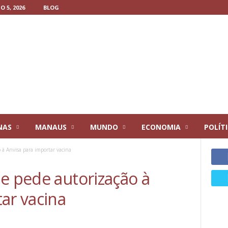
 5, 2026
BLOG
NAS
MANAUS
MUNDO
ECONOMIA
POLÍT
 à Anvisa para importar vacina
e pede autorização à
ar vacina