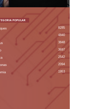
TEGORIA POPULAR
8285
ques
4840
3848
us
3697
o
2542
ca
2094
onas
1953
omia