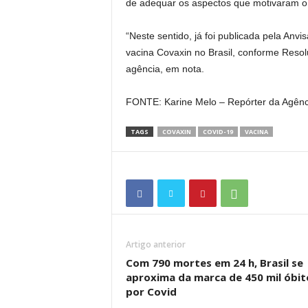
de adequar os aspectos que motivaram o 
“Neste sentido, já foi publicada pela Anv
vacina Covaxin no Brasil, conforme Resol
agência, em nota.
FONTE: Karine Melo – Repórter da Agência
TAGS
COVAXIN
COVID-19
VACINA
Artigo anterior
Com 790 mortes em 24 h, Brasil se
aproxima da marca de 450 mil óbit
por Covid