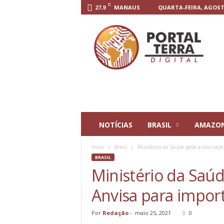
C
MANAUS
QUARTA-FEIRA, AGOSTO
27.9
P
o
r
t
a
l
T
e
r
r
NOTÍCIAS
BRASIL
AMAZO
a
D
Início
Brasil
Ministério da Saúde pede autorização
i
BRASIL
g
Ministério da Saúd
i
t
Anvisa para import
a
l
Por
Redação
-
maio 25, 2021
0