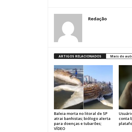
Redação
ARTIGOS RELACIONADOS
Mais do aut
Baleia morta no litoral de SP
Usuári
atrai banhistas; biólogo alerta
conta 
para doenças e tubarões;
plataf
VÍDEO