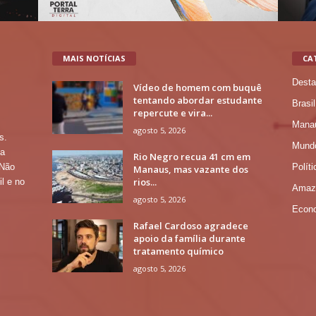
MAIS NOTÍCIAS
CA
Desta
Vídeo de homem com buquê
tentando abordar estudante
Brasil
repercute e vira...
Mana
agosto 5, 2026
s.
Mund
 a
Rio Negro recua 41 cm em
Políti
 Não
Manaus, mas vazante dos
rios...
l e no
Amaz
agosto 5, 2026
Econ
Rafael Cardoso agradece
apoio da família durante
tratamento químico
agosto 5, 2026