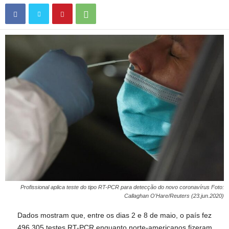
Profissional aplica teste do tipo RT-PCR para detecção do novo coronavírus Foto:
Callaghan O'Hare/Reuters (23.jun.2020)
Dados mostram que, entre os dias 2 e 8 de maio, o país fez
496.305 testes RT-PCR enquanto norte-americanos fizeram