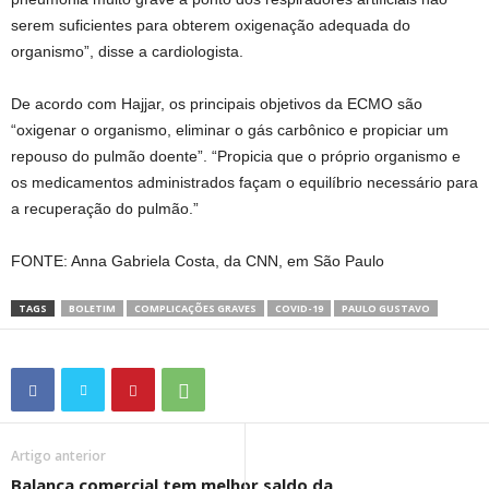
serem suficientes para obterem oxigenação adequada do
organismo”, disse a cardiologista.
De acordo com Hajjar, os principais objetivos da ECMO são
“oxigenar o organismo, eliminar o gás carbônico e propiciar um
repouso do pulmão doente”. “Propicia que o próprio organismo e
os medicamentos administrados façam o equilíbrio necessário para
a recuperação do pulmão.”
FONTE: Anna Gabriela Costa, da CNN, em São Paulo
TAGS
BOLETIM
COMPLICAÇÕES GRAVES
COVID-19
PAULO GUSTAVO
Artigo anterior
Balança comercial tem melhor saldo da