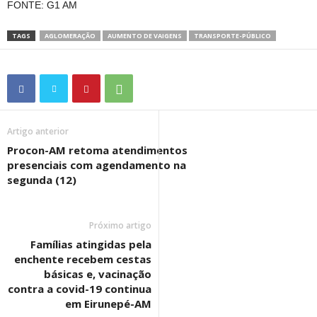
FONTE: G1 AM
TAGS
AGLOMERAÇÃO
AUMENTO DE VAIGENS
TRANSPORTE-PÚBLICO
Artigo anterior
Procon-AM retoma atendimentos
presenciais com agendamento na
segunda (12)
Próximo artigo
Famílias atingidas pela
enchente recebem cestas
básicas e, vacinação
contra a covid-19 continua
em Eirunepé-AM