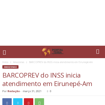
Início
Amazonas
BARCOPREV do INSS inicia atendimento em Eirunepé-Am
AMAZONAS
BARCOPREV do INSS inicia
atendimento em Eirunepé-Am
Por
Redação
-
março 31, 2021
0