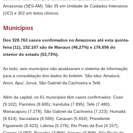
Amazonas (SES-AM). São 35 em Unidade de Cuidados Intensivos
(UCI) e 302 em leitos clínicos.
Municípios
Dos 328.763 casos confirmados no Amazonas até esta quinta-
feira (11), 152.107 são de Manaus (46,27%) e 176.656 do
interior do estado (53,73%).
Ao todo, seis municípios não atualizaram o sistema de informação
para a consolidação dos dados do boletim. São eles: Amaturá,
Anori, Apuí, Juruá, São Gabriel da Cachoeira e Tefé.
Além da capital, os 61 municípios têm casos confirmados: Coari
(9.102); Parintins (8.685); Iranduba (7.895); Tefé (7.480);
Manacapuru (7.278); São Gabriel da Cachoeira (7.223); Humaitá
(6.614); Itacoatiara (6.560); Carauari (5.654); Presidente
Figueiredo (5.423); Lábrea (5.276); Rio Preto da Eva (4.157);
Careiro (4.083); Barcelos (3.966); Ipixuna (3.908); São Paulo de