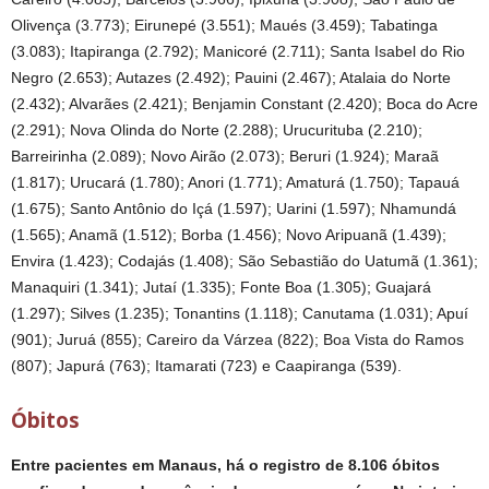
Olivença (3.773); Eirunepé (3.551); Maués (3.459); Tabatinga
(3.083); Itapiranga (2.792); Manicoré (2.711); Santa Isabel do Rio
Negro (2.653); Autazes (2.492); Pauini (2.467); Atalaia do Norte
(2.432); Alvarães (2.421); Benjamin Constant (2.420); Boca do Acre
(2.291); Nova Olinda do Norte (2.288); Urucurituba (2.210);
Barreirinha (2.089); Novo Airão (2.073); Beruri (1.924); Maraã
(1.817); Urucará (1.780); Anori (1.771); Amaturá (1.750); Tapauá
(1.675); Santo Antônio do Içá (1.597); Uarini (1.597); Nhamundá
(1.565); Anamã (1.512); Borba (1.456); Novo Aripuanã (1.439);
Envira (1.423); Codajás (1.408); São Sebastião do Uatumã (1.361);
Manaquiri (1.341); Jutaí (1.335); Fonte Boa (1.305); Guajará
(1.297); Silves (1.235); Tonantins (1.118); Canutama (1.031); Apuí
(901); Juruá (855); Careiro da Várzea (822); Boa Vista do Ramos
(807); Japurá (763); Itamarati (723) e Caapiranga (539).
Óbitos
Entre pacientes em Manaus, há o registro de 8.106 óbitos