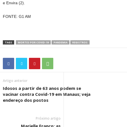
e Envira (2).
FONTE: G1 AM
TAGS
MORTES POR COVID-19
PANDEMIA
REGISTROS
Artigo anterior
Idosos a partir de 63 anos podem se
vacinar contra Covid-19 em Manaus; veja
endereço dos postos
Próximo artigo
Marielle Franco: as