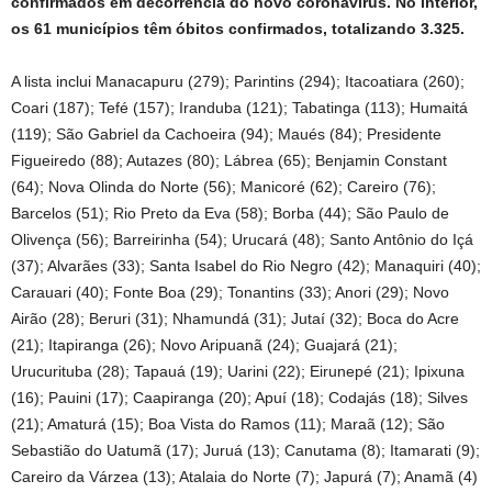
confirmados em decorrência do novo coronavírus. No interior,
os 61 municípios têm óbitos confirmados, totalizando 3.325.
A lista inclui Manacapuru (279); Parintins (294); Itacoatiara (260);
Coari (187); Tefé (157); Iranduba (121); Tabatinga (113); Humaitá
(119); São Gabriel da Cachoeira (94); Maués (84); Presidente
Figueiredo (88); Autazes (80); Lábrea (65); Benjamin Constant
(64); Nova Olinda do Norte (56); Manicoré (62); Careiro (76);
Barcelos (51); Rio Preto da Eva (58); Borba (44); São Paulo de
Olivença (56); Barreirinha (54); Urucará (48); Santo Antônio do Içá
(37); Alvarães (33); Santa Isabel do Rio Negro (42); Manaquiri (40);
Carauari (40); Fonte Boa (29); Tonantins (33); Anori (29); Novo
Airão (28); Beruri (31); Nhamundá (31); Jutaí (32); Boca do Acre
(21); Itapiranga (26); Novo Aripuanã (24); Guajará (21);
Urucurituba (28); Tapauá (19); Uarini (22); Eirunepé (21); Ipixuna
(16); Pauini (17); Caapiranga (20); Apuí (18); Codajás (18); Silves
(21); Amaturá (15); Boa Vista do Ramos (11); Maraã (12); São
Sebastião do Uatumã (17); Juruá (13); Canutama (8); Itamarati (9);
Careiro da Várzea (13); Atalaia do Norte (7); Japurá (7); Anamã (4)