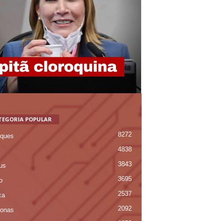
TEGORIA POPULAR
8272
ques
4838
3843
us
3695
o
2537
ca
2092
onas