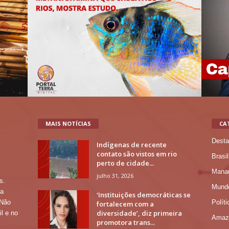
MAIS NOTÍCIAS
CA
Desta
Indígenas de recente
contato são vistos em rio
Brasil
perto de cidade...
Mana
julho 31, 2026
s.
Mund
 a
‘Instituições democráticas se
Políti
 Não
fortalecem com a
diversidade’, diz primeira
l e no
Amaz
promotora trans...