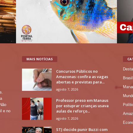
MAIS NOTÍCIAS
CA
Desta
Concursos Públicos no
Amazonas: confira as vagas
Brasil
abertas e previstas para...
Mana
agosto 7, 2026
s.
Mund
 a
Professor preso em Manaus
Políti
 Não
por estuprar crianças usava
aulas de reforço...
l e no
Amaz
agosto 7, 2026
Econ
STJ decide punir Buzzi com