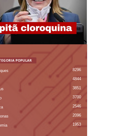
TEGORIA POPULAR
8296
ques
4844
3851
us
3700
o
2546
ca
2096
onas
1953
omia