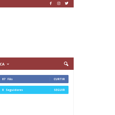
ICA
87
Fãs
CURTIR
8
Seguidores
SEGUIR