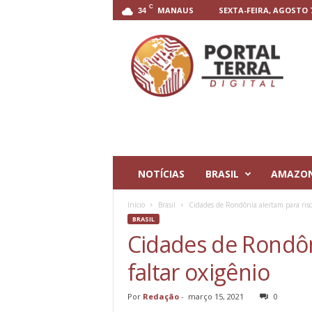
C
MANAUS
SEXTA-FEIRA, AGOSTO 7
34
P
o
r
t
a
l
T
e
r
r
NOTÍCIAS
BRASIL
AMAZO
a
D
Início
Brasil
Cidades de Rondônia alertam para risco
i
BRASIL
g
Cidades de Rondôn
i
t
faltar oxigênio
a
l
Por
Redação
-
março 15, 2021
0