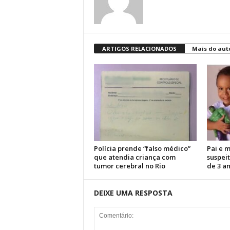
ARTIGOS RELACIONADOS
Mais do aut
Polícia prende “falso médico”
Pai e 
que atendia criança com
suspei
tumor cerebral no Rio
de 3 a
DEIXE UMA RESPOSTA