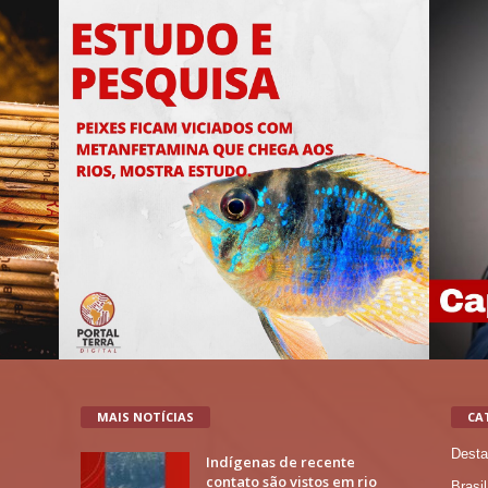
MAIS NOTÍCIAS
CA
Desta
Indígenas de recente
contato são vistos em rio
Brasil