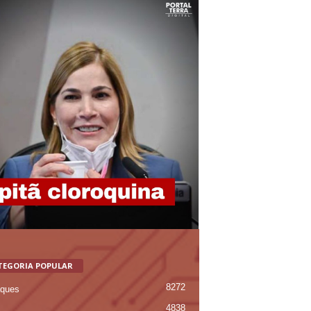
TEGORIA POPULAR
8272
ques
4838