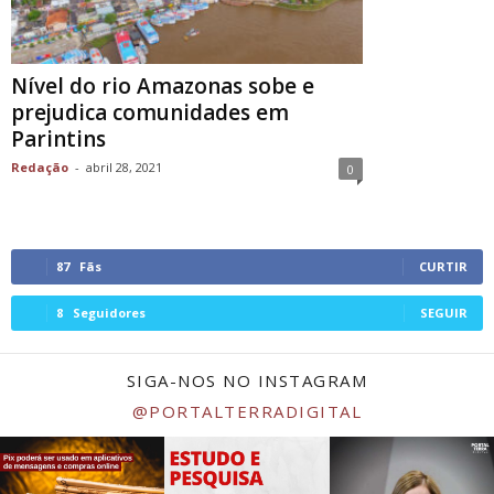
Nível do rio Amazonas sobe e
prejudica comunidades em
Parintins
Redação
-
abril 28, 2021
0
87
Fãs
CURTIR
8
Seguidores
SEGUIR
SIGA-NOS NO INSTAGRAM
@PORTALTERRADIGITAL