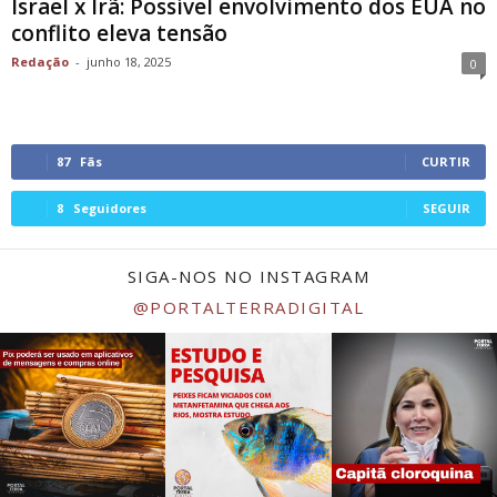
Israel x Irã: Possível envolvimento dos EUA no
conflito eleva tensão
Redação
-
junho 18, 2025
0
87
Fãs
CURTIR
8
Seguidores
SEGUIR
SIGA-NOS NO INSTAGRAM
@PORTALTERRADIGITAL