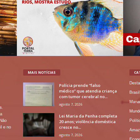
MAIS NOTÍCIAS
CA
Desta
Polícia prende “falso
médico” que atendia criança
Brasil
com tumor cerebral no...
Mana
agosto 7, 2026
s.
Mund
 a
Lei Maria da Penha completa
Políti
 Não
20 anos; violência doméstica
cresce no...
l e no
Amaz
agosto 7, 2026
Econ