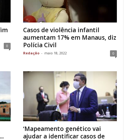
fim
Casos de violência infantil
aumentam 17% em Manaus, diz
Polícia Civil
0
Redação
-
maio 18, 2022
0
‘Mapeamento genético vai
..
ajudar a identificar casos de