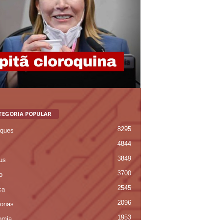
TEGORIA POPULAR
8295
ques
4844
3849
us
3700
o
2545
ca
2096
onas
1953
omia