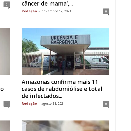
câncer de mama’,...
0
Redação
-
novembro 12, 2021
0
Amazonas confirma mais 11
no
casos de rabdomiólise e total
de infectados...
Redação
-
agosto 31, 2021
0
0