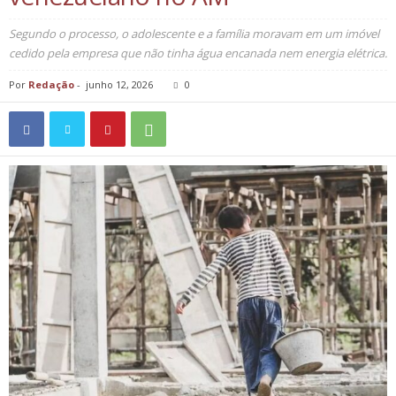
Segundo o processo, o adolescente e a família moravam em um imóvel
cedido pela empresa que não tinha água encanada nem energia elétrica.
Por
Redação
-
junho 12, 2026
0